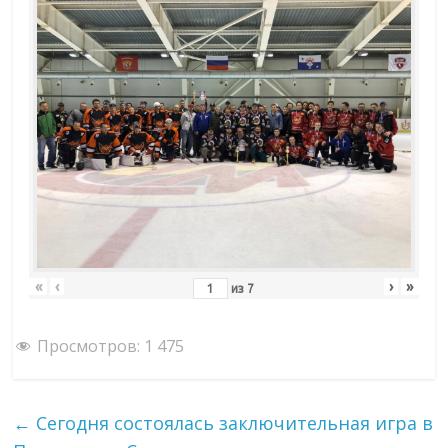
«
‹
›
»
из
7
Просмотров:
1 475
←
Сегодня состоялась заключительная игра в