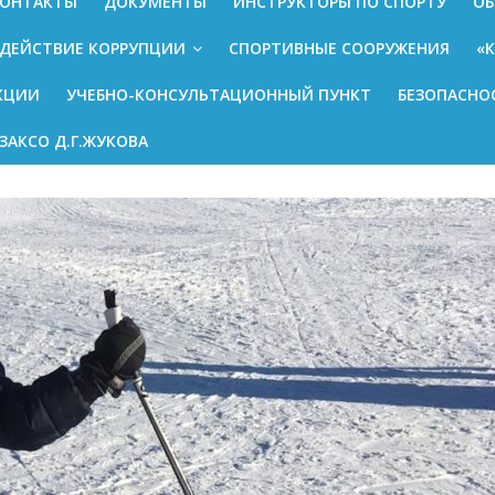
ОНТАКТЫ
ДОКУМЕНТЫ
ИНСТРУКТОРЫ ПО СПОРТУ
ОБ
ДЕЙСТВИЕ КОРРУПЦИИ
СПОРТИВНЫЕ СООРУЖЕНИЯ
«
КЦИИ
УЧЕБНО-КОНСУЛЬТАЦИОННЫЙ ПУНКТ
БЕЗОПАСНО
ЗАКСО Д.Г.ЖУКОВА