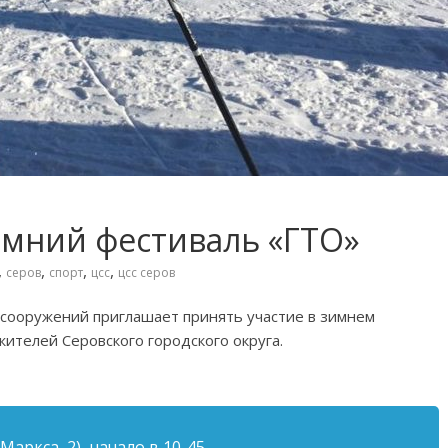
имний фестиваль «ГТО»
,
,
,
,
серов
спорт
цсс
цсс серов
сооружений приглашает принять участие в зимнем
ителей Серовского городского округа.
 Маркса, 2), начало в 10-45.