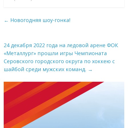
←
Новогодняя шоу-гонка!
24 декабря 2022 года на ледовой арене ФОК
«Металлург» прошли игры Чемпионата
Серовского городского округа по хоккею с
шайбой среди мужских команд.
→