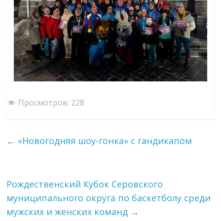
Просмотров:
228
←
«Новогодняя шоу-гонка» с гандикапом
Рождественский Кубок Серовского
муниципального округа по баскетболу среди
мужских и женских команд
→