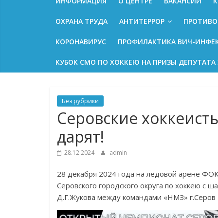
ИНФОРМАЦИЯ
О ЦЕНТРЕ
ВАКАНСИИ
К
ОХРАНА ТРУДА
АНТИТЕРРОР
ПРОТИВО
КОРОНАВИРУС
ПРОФИЛАКТИКА ВИЧ-ИНФЕ
КУБОК СМО ПО ХОККЕЮ НА ПРИЗЫ ДЕПУТАТА 
Без рубрики
Серовские хоккеист
дарят!
28.12.2024
admin
28 декабря 2024 года на ледовой арене ФО
Серовского городского округа по хоккею с 
Д.Г.Жукова между командами «НМЗ» г.Серов 