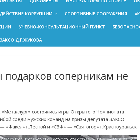
ОНТАКТЫ
ДОКУМЕНТЫ
ИНСТРУКТОРЫ ПО СПОРТУ
ОБ
ДЕЙСТВИЕ КОРРУПЦИИ
СПОРТИВНЫЕ СООРУЖЕНИЯ
«
КЦИИ
УЧЕБНО-КОНСУЛЬТАЦИОННЫЙ ПУНКТ
БЕЗОПАСНО
ЗАКСО Д.Г.ЖУКОВА
ы подарков соперникам не
К «Металлург» состоялись игры Открытого Чемпионата
шайбой среди мужских команд на призы депутата ЗАКСО
— «Факел» г.Лесной и «СЗФ» — «Святогор» г.Красноуральск