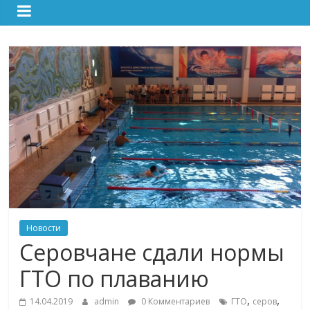
Новости
Серовчане сдали нормы
ГТО по плаванию
,
,
14.04.2019
admin
0 Комментариев
ГТО
серов