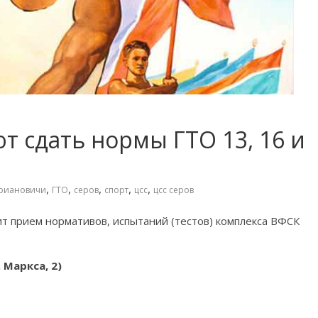
 сдать нормы ГТО 13, 16 и
,
,
,
,
,
риановичи
ГТО
серов
спорт
цсс
цсс серов
 прием нормативов, испытаний (тестов) комплекса ВФСК
 Маркса, 2)