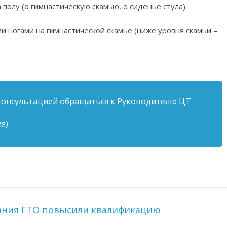
а полу (о гимнастическую скамью, о сиденье стула)
и ногами на гимнастической скамье (ниже уровня скамьи –
консультацией обращаться к Руководителю ЦТ
мя)
ания ГТО повысили квалификацию