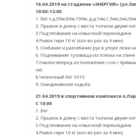
16.04.2019 на стадионе «ЭНЕРГИЯ» (ул.За
10:00-12:00
1. Бег к.д.30м,60м,100м; д.д.1км,1,5км,2км,3км
2. Прыжок в длину с места толчком двумя но
3.Подтягивание на н/высокой перекладине
4.Рывок гири 16 кг (кол-во раз за 4 мин)
5. Сгибание и разгибание рук в упоре лежа н
6. Поднимание туловища из п/лежа на спине
7.Наклон вперед из положения стоя с прямым
см)
8.Челночный бег 3Х10
9. Скандинавская ходьба
21.04.2019 в спортивном комплексе п.Ла
С 10:00
1. Бег
2. Прыжок в длину с места толчком двумя но
3.Подтягивание на н/высокой перекладине
4.Рывок гири 16 кг (кол-во раз за 4 мин)