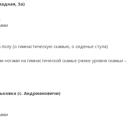
падная, 3а)
.
гами
а полу (о гимнастическую скамью, о сиденье стула)
и ногами на гимнастической скамье (ниже уровня скамьи –
рьковка (с. Андриановичи)
гами