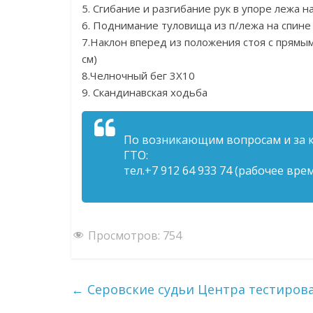
5. Сгибание и разгибание рук в упоре лежа н
6. Поднимание туловища из п/лежа на спине
7.Наклон вперед из положения стоя с прямым
см)
8.Челночный бег 3Х10
9. Скандинавская ходьба
По возникающим вопросам и за 
ГТО:
тел.+7 912 64 933 74 (рабочее вре
Просмотров:
754
←
Серовские судьи Центра тестиров