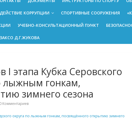
ОНТАКТЫ
ДОКУМЕНТЫ
ИНСТРУКТОРЫ ПО СПОРТУ
ОБ
ДЕЙСТВИЕ КОРРУПЦИИ
СПОРТИВНЫЕ СООРУЖЕНИЯ
«
КЦИИ
УЧЕБНО-КОНСУЛЬТАЦИОННЫЙ ПУНКТ
БЕЗОПАСНО
ЗАКСО Д.Г.ЖУКОВА
в I этапа Кубка Серовского
о лыжным гонкам,
тию зимнего сезона
0 Комментариев
родского округа по лыжным гонкам, посвящённого открытию зимнего