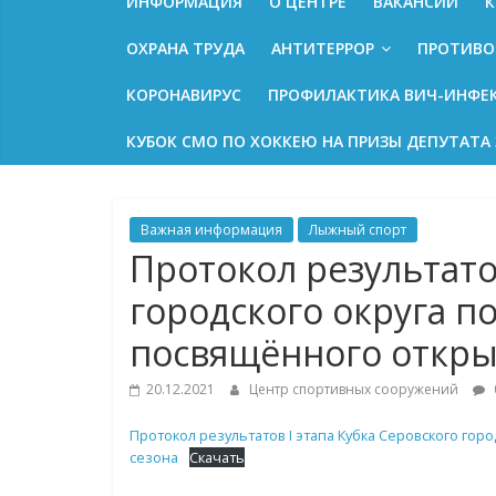
ИНФОРМАЦИЯ
О ЦЕНТРЕ
ВАКАНСИИ
К
ОХРАНА ТРУДА
АНТИТЕРРОР
ПРОТИВО
КОРОНАВИРУС
ПРОФИЛАКТИКА ВИЧ-ИНФЕ
КУБОК СМО ПО ХОККЕЮ НА ПРИЗЫ ДЕПУТАТА 
Важная информация
Лыжный спорт
Протокол результато
городского округа п
посвящённого откры
20.12.2021
Центр спортивных сооружений
Протокол результатов I этапа Кубка Серовского го
сезона
Скачать