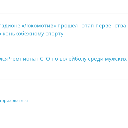
 стадионе «Локомотив» прошёл I этап первенства
о конькобежному спорту!
ился Чемпионат СГО по волейболу среди мужских
торизоваться
.