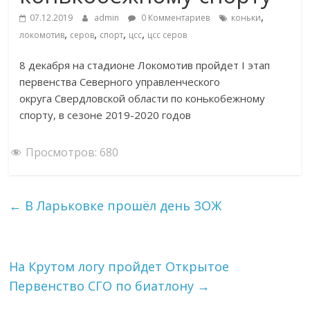
,
07.12.2019
admin
0 Комментариев
коньки
,
,
,
,
локомотив
серов
спорт
цсс
цсс серов
8 декабря на стадионе Локомотив пройдет I этап
первенства Северного управленческого
округа Свердловской области по конькобежному
спорту, в сезоне 2019-2020 годов
Просмотров:
680
←
В Ларьковке прошёл день ЗОЖ
На Крутом логу пройдет Открытое
Первенство СГО по биатлону
→