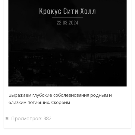
Выражаем глубокие соболезнования родным и
близким погибших. Скорбим
Просмотров:
382