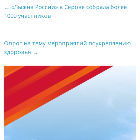
←
«Лыжня России» в Серове собрала более
1000 участников
Опрос на тему мероприятий поукреплению
здоровья
→