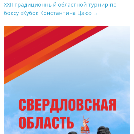
XXII традиционный областной турнир по
боксу «Кубок Константина Цзю»
→