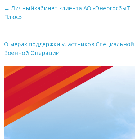
←
Личныйкабинет клиента АО «ЭнергосбыТ
Плюс»
О мерах поддержки участников Специальной
Военной Операции
→