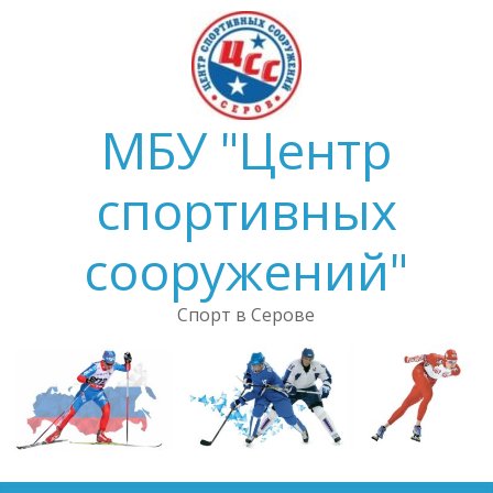
Skip
to
content
МБУ "Центр
спортивных
сооружений"
Спорт в Серове