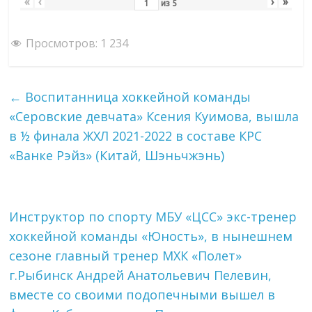
«
‹
›
»
из
5
Просмотров:
1 234
←
Воспитанница хоккейной команды
«Серовские девчата» Ксения Куимова, вышла
в ½ финала ЖХЛ 2021-2022 в составе КРС
«Ванке Рэйз» (Китай, Шэньчжэнь)
Инструктор по спорту МБУ «ЦСС» экс-тренер
хоккейной команды «Юность», в нынешнем
сезоне главный тренер МХК «Полет»
г.Рыбинск Андрей Анатольевич Пелевин,
вместе со своими подопечными вышел в