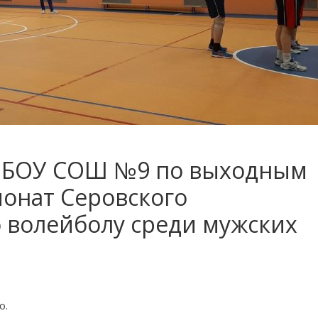
 МБОУ СОШ №9 по выходным
онат Серовского
о волейболу среди мужских
о.