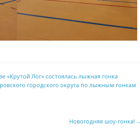
зе «Крутой Лог» состоялась лыжная гонка
Серовского городского округа по лыжным гонкам
Новогодняя шоу-гонка!