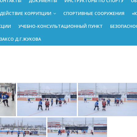
ОНТАКТЫ
ДОКУМЕНТЫ
ИНСТРУКТОРЫ ПО СПОРТУ
ОБ
ДЕЙСТВИЕ КОРРУПЦИИ
СПОРТИВНЫЕ СООРУЖЕНИЯ
«
КЦИИ
УЧЕБНО-КОНСУЛЬТАЦИОННЫЙ ПУНКТ
БЕЗОПАСНО
ЗАКСО Д.Г.ЖУКОВА