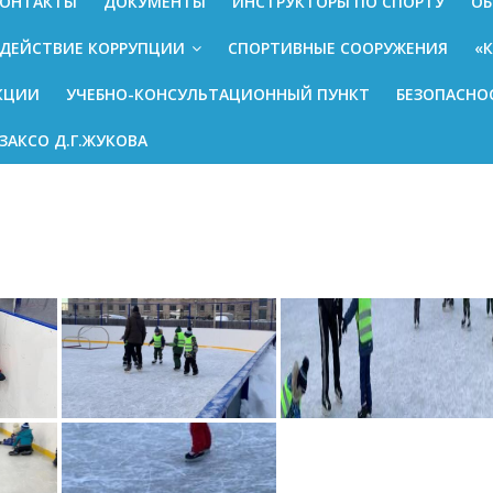
ОНТАКТЫ
ДОКУМЕНТЫ
ИНСТРУКТОРЫ ПО СПОРТУ
ОБ
ДЕЙСТВИЕ КОРРУПЦИИ
СПОРТИВНЫЕ СООРУЖЕНИЯ
«
КЦИИ
УЧЕБНО-КОНСУЛЬТАЦИОННЫЙ ПУНКТ
БЕЗОПАСНО
ЗАКСО Д.Г.ЖУКОВА